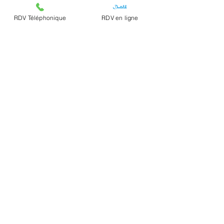
Posts récents
RDV Téléphonique
RDV en ligne
Commentaires