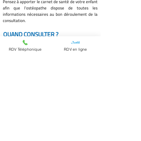
Pensez à apporter le carnet de santé de votre enfant
afin que l’ostéopathe dispose de toutes les
informations nécessaires au bon déroulement de la
consultation.
QUAND CONSULTER ?
Accouchement par césarienne, avec forceps ou
RDV Téléphonique
RDV en ligne
ventouse
Difficultés de succion
Déformations crâniennes
Troubles digestifs (colique/constipation,
RGO/régurgitations)
Torticolis congénital
Troubles du sommeil
Troubles ORL (Otites, rhinites ou sinusites à
répétition)